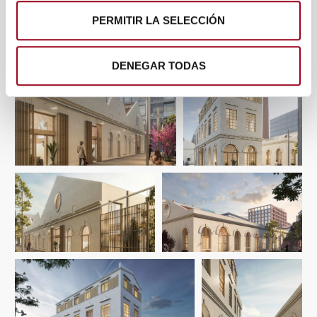
de cookies.
PERMITIR LA SELECCIÓN
Las cookies de este sitio web se usan para personalizar
el contenido y los anuncios, ofrecer funciones de redes
DENEGAR TODAS
sociales y analizar el tráfico. Además, compartimos
información sobre el uso que haga del sitio web con
nuestros partners de redes sociales, publicidad y análisis
web, quienes pueden combinarla con otra información
que les haya proporcionado o que hayan recopilado a
partir del uso que haya hecho de sus servicios.