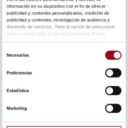
información en su dispositivo con el fin de ofrecer
publicidad y contenido personalizados, medición de
publicidad y contenido, investigación de audiencia y
desarrollo de servicios. Tiene la opción de seleccionar
quién usa sus datos y con qué propósitos. Puede
cambiar o retirar su consentimiento en cualquier
momento desde la Declaración de cookies o clicando en
Selección
el Menú de consentimiento.
Necesarias
de
consentimiento
Si lo permite, también quisiéramos:
Preferencias
Recopilar información sobre su ubicación
geográfica que puede tener una precisión de varios
metros
Estadística
Identificar su dispositivo analizándolo activamente
para buscar características específicas (huellas
Marketing
digitales)
Obtenga más información sobre cómo se procesan sus
datos personales y establezca sus preferencias en la