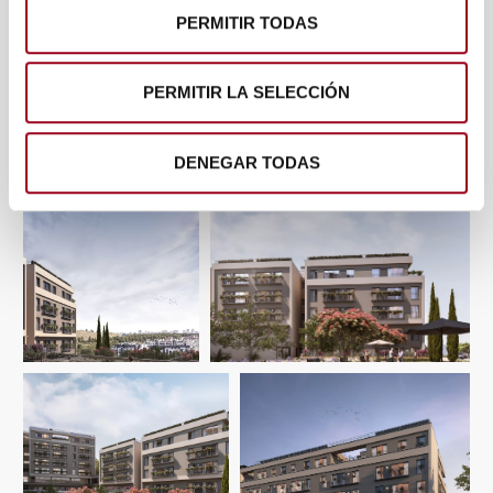
sección de datos
. Puede cambiar o retirar su
PERMITIR TODAS
consentimiento en cualquier momento en la Declaración
de cookies.
PERMITIR LA SELECCIÓN
Las cookies de este sitio web se usan para personalizar
el contenido y los anuncios, ofrecer funciones de redes
DENEGAR TODAS
sociales y analizar el tráfico. Además, compartimos
información sobre el uso que haga del sitio web con
nuestros partners de redes sociales, publicidad y análisis
web, quienes pueden combinarla con otra información
que les haya proporcionado o que hayan recopilado a
partir del uso que haya hecho de sus servicios.